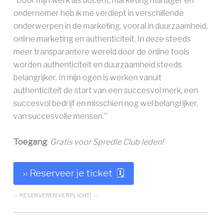
"Door mijn werk als docent, marketing manager en
ondernemer heb ik me verdiept in verschillende
onderwerpen in de marketing, vooral in duurzaamheid,
online marketing en authenticiteit. In deze steeds
meer transparantere wereld door de online tools
worden authenticiteit en duurzaamheid steeds
belangrijker. In mijn ogen is werken vanuit
authenticiteit de start van een succesvol merk, een
succesvol bedrijf en misschien nog wel belangrijker,
van succesvolle mensen."
Toegang
:
Gratis voor Spredle Club leden!
›› Reserveer je ticket 🗓
-- RESERVEREN VERPLICHT
! --