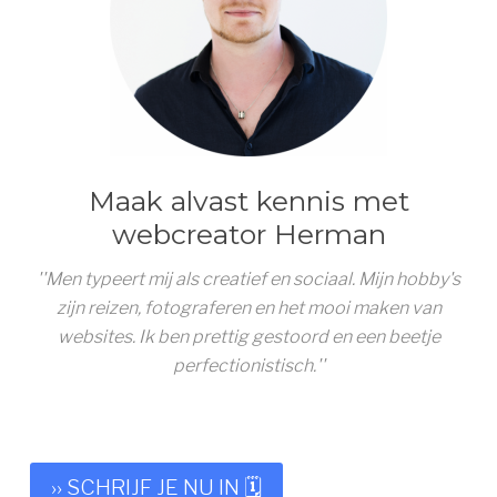
Maak alvast kennis met
webcreator Herman
''Men typeert mij als creatief en sociaal. Mijn hobby's
zijn reizen, fotograferen en het mooi maken van
websites. Ik ben prettig gestoord en een beetje
perfectionistisch.''
›› SCHRIJF JE NU IN 🗓