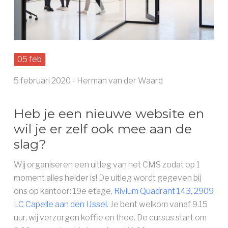
MAGAZINE
LID WORDEN ››
05 feb
5 februari 2020 - Herman van der Waard
Heb je een nieuwe website en
wil je er zelf ook mee aan de
slag?
Wij organiseren een uitleg van het CMS zodat op 1
moment alles helder is! De uitleg wordt gegeven bij
ons op kantoor: 19e etage,
Rivium Quadrant 143, 2909
LC Capelle aan den IJssel
. Je bent welkom vanaf 9.15
uur, wij verzorgen koffie en thee. De cursus start om