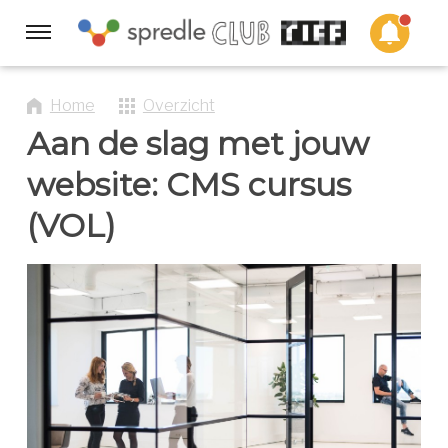
Sla
links
Navigatie
over
Spring
HOME
Home
Overzicht
naar
Aan de slag met jouw
de
inhoud
website: CMS cursus
PROGRAMMA ☰
Spring
(VOL)
naar
navigatie
ACADEMY
EVENTS
VIDEO