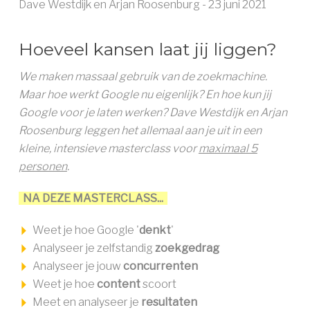
Dave Westdijk en Arjan Roosenburg - 23 juni 2021
MAGAZINE
Hoeveel kansen laat jij liggen?
We maken massaal gebruik van de zoekmachine.
LID WORDEN ››
Maar hoe werkt Google nu eigenlijk? En hoe kun jij
Google voor je laten werken?
Dave Westdijk en Arjan
Roosenburg leggen het allemaal aan je uit in een
kleine, intensieve masterclass voor
maximaal 5
personen
.
NA DEZE MASTERCLASS...
Weet je hoe Google '
denkt
'
Analyseer je zelfstandig
zoekgedrag
Analyseer je jouw
concurrenten
Weet je hoe
content
scoort
Meet en analyseer je
resultaten