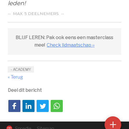
leden!
-- MAX. 5 DEELNEMERS
--
BLIJF LEREN: Pak ook eens een masterclass
mee!
Check lidmaatschap ››
- ACADEMY
« Terug
Deel dit bericht
Deel op Facebook
Deel op LinkedIn
Deel op Twitter
Deel via WhatsApp
Sho
cont
Spredle
Sitemap