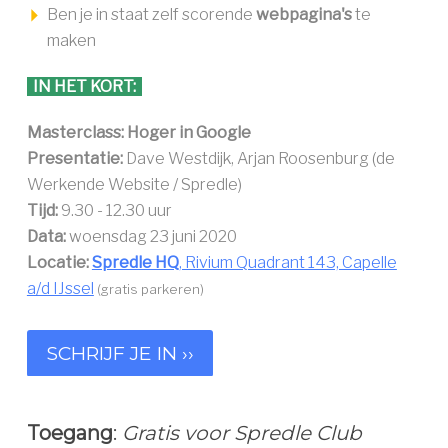
Ben je in staat zelf scorende
webpagina's
te
maken
IN HET KORT:
Masterclass: Hoger in Google
Presentatie:
Dave Westdijk, Arjan Roosenburg (de
Werkende Website / Spredle)
Tijd:
9.30 - 12.30 uur
Data:
woensdag 23 juni 2020
Locatie:
Spredle HQ
, Rivium Quadrant 143, Capelle
a/d IJssel
(gratis parkeren)
SCHRIJF JE IN ››
Toegang
:
Gratis voor Spredle Club