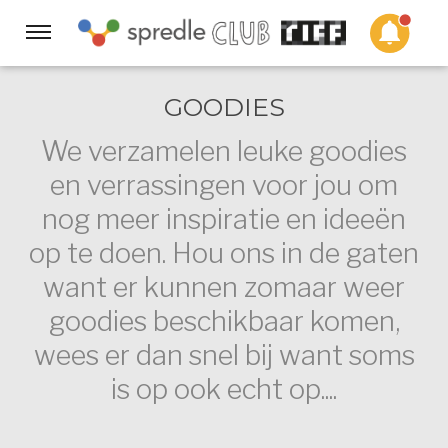
Sla
links
Navigatie
over
Spring
HOME
GOODIES
naar
de
We verzamelen leuke goodies
inhoud
en verrassingen voor jou om
PROGRAMMA ☰
Spring
nog meer inspiratie en ideeën
naar
navigatie
op te doen. Hou ons in de gaten
ACADEMY
want er kunnen zomaar weer
goodies beschikbaar komen,
EVENTS
wees er dan snel bij want soms
is op ook echt op....
VIDEO