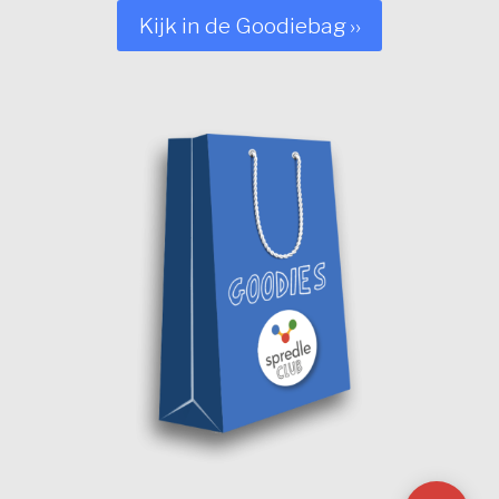
Kijk in de Goodiebag ››
MAGAZINE
LID WORDEN ››
Sho