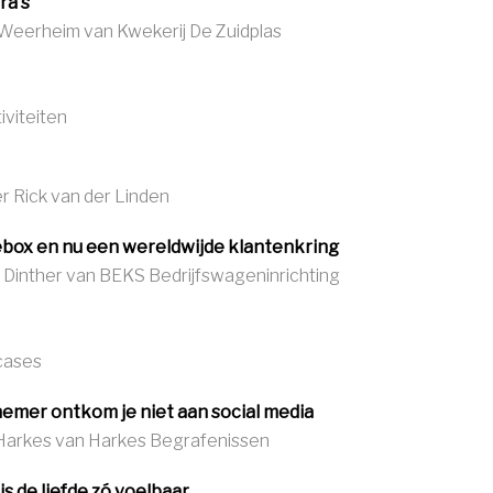
ra's
 Weerheim van Kwekerij De Zuidplas
iviteiten
r Rick van der Linden
ebox en nu een wereldwijde klantenkring
 Dinther van BEKS Bedrijfswageninrichting
cases
emer ontkom je niet aan social media
 Harkes van Harkes Begrafenissen
is de liefde zó voelbaar