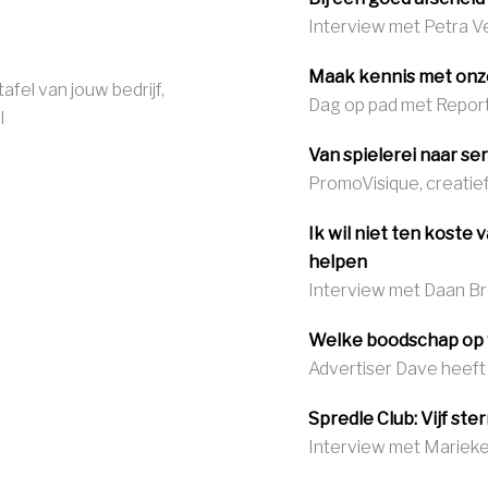
Interview met Petra V
Maak kennis met onz
fel van jouw bedrijf,
Dag op pad met Report
l
Van spielerei naar se
PromoVisique, creati
Ik wil niet ten koste 
helpen
Interview met Daan B
Welke boodschap op 
Advertiser Dave heeft
Spredle Club: Vijf ste
Interview met Mariek