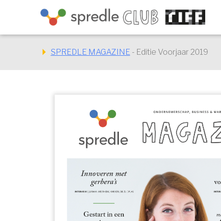
Sla
links
over
Spring
SPREDLE MAGAZINE
- Editie Voorjaar 2019
naar
de
inhoud
Spring
naar
navigatie