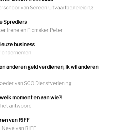
erschoor van Sereen Uitvaartbegeleiding
e Spredlers
er Irene en Picmaker Peter
rieuze business
ef ondernemen
van anderen geld verdienen, ik wil anderen
roeder van SCO Dienstverlening
welk moment en aan wie?!
 het antwoord
rren van RIFF
e Neve van RIFF